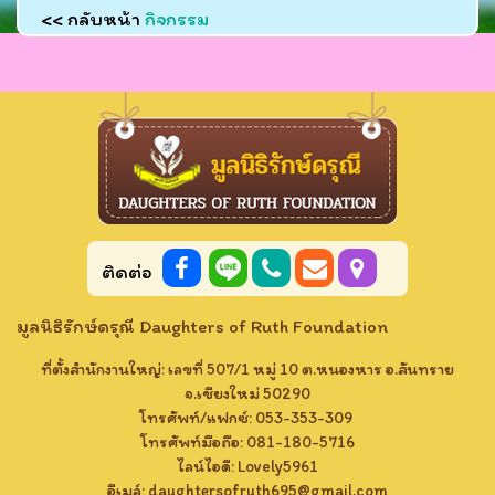
<< กลับหน้า
กิจกรรม
ติดต่อ
มูลนิธิรักษ์ดรุณี Daughters of Ruth Foundation
ที่ตั้งสำนักงานใหญ่: เลขที่ 507/1 หมู่ 10 ต.หนองหาร อ.สันทราย
จ.เชียงใหม่ 50290
โทรศัพท์/แฟกซ์: 053-353-309
โทรศัพท์มือถือ: 081-180-5716
ไลน์ไอดี: Lovely​5961​
อีเมล์:
daughtersofruth695@gmail.com