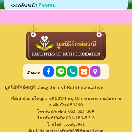
<< กลับหน้า
กิจกรรม
ติดต่อ
มูลนิธิรักษ์ดรุณี Daughters of Ruth Foundation
ที่ตั้งสำนักงานใหญ่: เลขที่ 507/1 หมู่ 10 ต.หนองหาร อ.สันทราย
จ.เชียงใหม่ 50290
โทรศัพท์/แฟกซ์: 053-353-309
โทรศัพท์มือถือ: 081-180-5716
ไลน์ไอดี: Lovely​5961​
อีเมล์:
daughtersofruth695@gmail.com