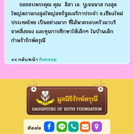
ขอขอบพระคุณ คุณ ลิสา เอ. บูเจนนาส กงสุล
ใหญ่สถานกงสุลใหญ่สหรัฐอเมริกาประจำ จ.เชียงใหม่
ประเทศไทย เป็นอย่างมาก ที่ได้พาครอบครัวมาบริ
จาคสิ่งของ และทุนการศึกษาให้เด็กๆ ในบ้านเด็ก
กำพร้ารักษ์ดรุณี
<< กลับหน้า
กิจกรรม
ติดต่อ